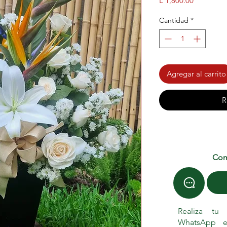
L 1,800.00
Cantidad
*
Agregar al carrito
R
Com
Realiza tu
WhatsApp e