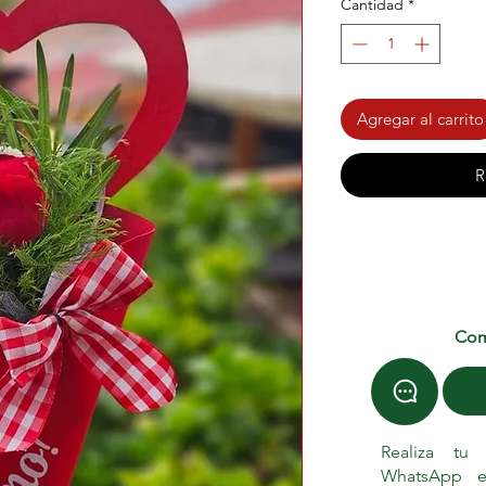
Cantidad
*
Agregar al carrito
R
Com
Realiza tu
WhatsApp e